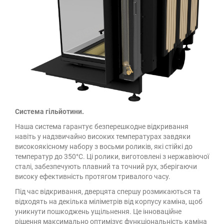
Система гільйотини.
Наша система гарантує безперешкодне відкривання
навіть у надзвичайно високих температурах завдяки
високоякісному набору з восьми роликів, які стійкі до
температур до 350°C. Ці ролики, виготовлені з нержавіючої
сталі, забезпечують плавний та точний рух, зберігаючи
високу ефективність протягом тривалого часу.
Під час відкривання, дверцята спершу розмикаються та
відходять на декілька міліметрів від корпусу каміна, щоб
уникнути пошкоджень ущільнення. Це інноваційне
рішення максимально оптимізує функціональність каміна