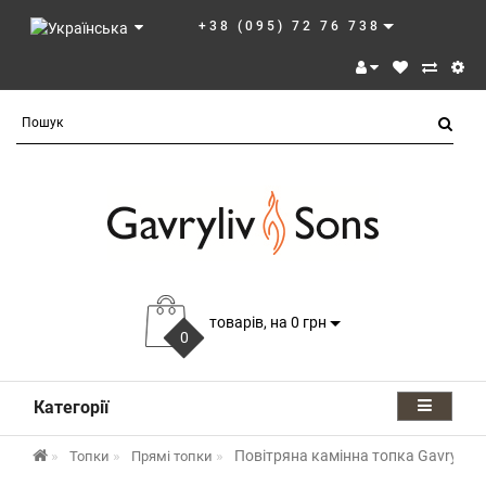
+38 (095) 72 76 738
товарів, на 0 грн
0
Категорії
Повітряна камінна топка Gavryliv&
Топки
Прямі топки