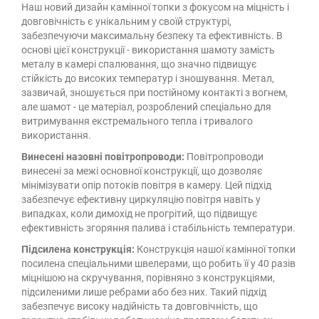
Наш новий дизайн камінної топки з фокусом на міцність і
довговічність є унікальним у своїй структурі,
забезпечуючи максимальну безпеку та ефективність. В
основі цієї конструкції - використання шамоту замість
металу в камері спалювання, що значно підвищує
стійкість до високих температур і зношування. Метал,
зазвичай, зношується при постійному контакті з вогнем,
але шамот - це матеріал, розроблений спеціально для
витримування екстремального тепла і тривалого
використання.
Винесені назовні повітропроводи:
Повітропроводи
винесені за межі основної конструкції, що дозволяє
мінімізувати опір потоків повітря в камеру. Цей підхід
забезпечує ефективну циркуляцію повітря навіть у
випадках, коли димохід не прогрітий, що підвищує
ефективність згоряння палива і стабільність температури.
Підсилена конструкція:
Конструкція нашої камінної топки
посилена спеціальними швелерами, що робить її у 40 разів
міцнішою на скручування, порівняно з конструкціями,
підсиленими лише ребрами або без них. Такий підхід
забезпечує високу надійність та довговічність, що