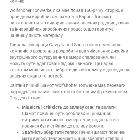
камінів.
Wolfshöher Tonwerke, яка має понад 160-річну історію, є
провідним виробником шамоту в Європі. Її шамот
виготовляється з використанням власних родовищ глини
та інноваційних виробничих процесів, що гарантує
найвищу якість матеріалу.
Тривала співпраця Gavryliv and Sons із цією німецькою
компанією дозволила розробити два унікальних дизайни
внутрішнього футерування камери спалювання, які
можуть бути адаптовані під різні вимоги. Це надає
клієнтам можливість вибрати дизайн каміну відповідно до
власних смаків та потреб.
Світлий пічний шамот Wolfshöher Tonwerke має переваги
над індустріальним шамотом та бетонним футеруванням.
Ось деякі з них:
Міцність і стійкість до впливу сажі та вологи
:
Шамот повинен бути особливо міцним, щоб
витримувати високі температури, водночас він
повинен бути стійким до впливу вологи.
Здатність зберігати тепло
: Пічний шамот повинен
мати високу теплоємність, щоб зберігати тепло й