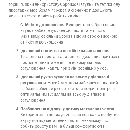
горіння, який використовує бронзові втулки та тефлонову
проставку, має безліч переваг, які значно підвищують
якість та ефективність роботи каміна:
Стійкість до зношення
: Використання бронзових
втулок забезпечує довговічність та міцність
механізму, оскільки бронза відома своєю високою
стійкістю до зношення.
Ідеальний притиск та постійне навантаження
:
Тефлонова проставка гарантує ідеальний притиск і
постійне навантаження на всьому діапазоні
регулювання, навіть при зміні зовнішніх умов.
Ідеальний рух та зусилля на всьому діапазоні
регулювання
: Новий механізм забезпечує плавний
та безперебійний рух регулятора подачі повітря з
оптимальним зусиллям на всьому діапазоні
регулювання.
Позбавлення від звуку дотику металевих частин
:
Використання нових демпферів дозволяє позбутися
звуку дотику металевих частин механізму, що
робить роботу каміна більш комфортною та