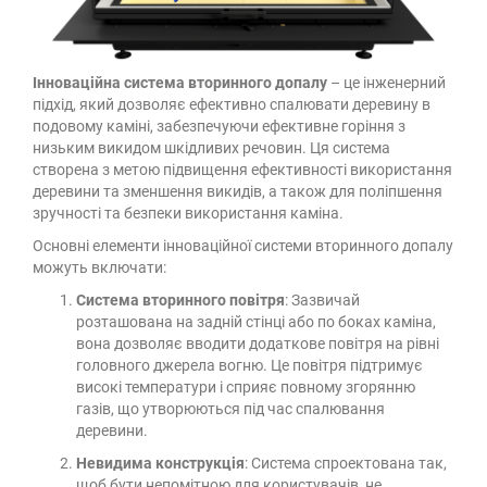
Інноваційна система вторинного допалу
– це інженерний
підхід, який дозволяє ефективно спалювати деревину в
подовому каміні, забезпечуючи ефективне горіння з
низьким викидом шкідливих речовин. Ця система
створена з метою підвищення ефективності використання
деревини та зменшення викидів, а також для поліпшення
зручності та безпеки використання каміна.
Основні елементи інноваційної системи вторинного допалу
можуть включати:
Система вторинного повітря
: Зазвичай
розташована на задній стінці або по боках каміна,
вона дозволяє вводити додаткове повітря на рівні
головного джерела вогню. Це повітря підтримує
високі температури і сприяє повному згорянню
газів, що утворюються під час спалювання
деревини.
Невидима конструкція
: Система спроектована так,
щоб бути непомітною для користувачів, не