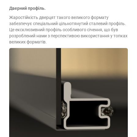
Дверний профіль.
Жаростійкість дверцят такого великого формату
забезпечує спеціальний цільнотянутий сталевий профіль.
Це ексклюзивний профіль особливого січення, що був
розроблений нами з перспективою використання у топках
великих форматів.