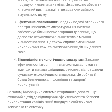
порушуючи естетики каміна. Це дозволяє зберегти
класичний вигляд каміна, не додаючи зайвого
візуального шуму.
Ефективне спалювання
: Завдяки подачі вторинного
повітря і високим температурам, ця система
забезпечує більш повне згоряння деревини, що
дозволяє отримувати більше тепла з меншої
кількості палива. Це також сприяє зменшенню
накопичення сажі та зниженню викидів шкідливих
газів.
Відповідність екологічним стандартам
: Завдяки
ефективності згоряння, така система допомагає
зменшити викиди шкідливих речовин, відповідаючи
сучасним екологічним стандартам. Це робить її
більш безпечною для довкілля та здоров'я
користувачів.
Загалом, інноваційна система вторинного допалу – це
сучасний підхід до підвищення ефективності та безпеки
використання камінів, який поєднує в собі технічну
інженерію та естетику.