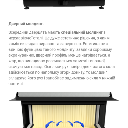
Дверний молдинг.
Зсередини дверцята мають
спеціальний молдинг
з
нержавіючої сталі. Це дуже естетичне рішення, з яким
камін виглядає виразно та завершено. Естетика не є
єдиною функцією такого молдингу: завдяки хорошому
екрануванню, дверний профіль менше нагрівається, а
жар, що випадково розсипається за межі топочної,
скочується назад. Оскільки рух повіря для чистого скла
здійснюється по напрямку згори донизу, то молдинг
згладжує його рух і запобігає задимленню скла у нижній
частині.