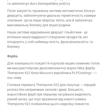
та забезпечує його безперебійну роботу.
Після закриття, пружинна система автоматично блокує
дверцята, забезпечуючи ідеальну герметичність камери
опалення. Це не лише зберігає тепло, але й забезпечує
максимальну безпеку для вашої родини.
Наша система відкривання дверцят гільйотини - це
втілення нашої відданості створенню продуктів, які
поєднують у собі найвищу якість, функціональність та
безпеку.
Фарба.
Для зовнішнього покриття корпусів наших камінних топок
ми використовуємо двокомпонентну жаростійку фарбу
Thempores 922 бельгійського виробника PLPCoatings — і
ось чому.
Головна перевага Thempores 922 для покупця — перший
розпал без неприємних запахів і диму. Більшість
жаростійких фарб при першому нагріванні виділяють
різкий запах, що псує враження від нового каміна.
Thempores 922 позбавлена цього недоліку повністю.